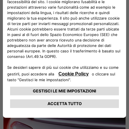
- e-Queueing: anche nel traffico a zero emissioni
- e-Creeping: manovre facili anche a bassa velocità
Le linee raffinate e il design pulito rendono gli interni
ancora più spaziosi e migliorano la qualità della vita a
bordo.
Motore elettrico