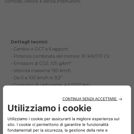
comodo, veloce e senza interruzioni.
Dettagli tecnici:
- Cambio e-DCT a 6 rapporti
- Potenza combinata del motore: 81 kW/110 CV
- Emissioni di CO2: 105 g/km*
- Velocità massima 190 km/h
- Da 0 a 100 km/h in 9,3''
- Consumo di carburante: 4,6 l/100 km
- Capacità del serbatoio: 44 l
Il miglior stile di guida in base alle tue esigenze:
- e-Start: chiave elettronica in modalità elettrica
- e-Parking: manovre di parcheggio in modalità elettrica