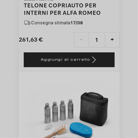
TELONE COPRIAUTO PER
INTERNI PER ALFA ROMEO
Consegna stimata
17/08
261,63
€
-
+
Price
Quantity
is
updated
Aggiungi al carrello
261,63
to:
€
1