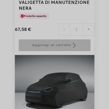
VALIGETTA DI MANUTENZIONE
NERA
Prodotto esaurito
67,58
€
-
+
Price
Quantity
is
updated
Aggiungi al carrello
67,58
to:
€
1