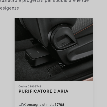
tua auto e progettati per soddisfare le tue
esigenze
Codice 71808749
PURIFICATORE D'ARIA
Consegna stimata
17/08