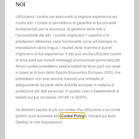
NOI
Utilizziamo i cookie per assicurarti la migliore esperienza sul
nostro sito. I cookie ci permettono di garantire le funzionalità
fondamentali per la sicurezza, la gestione della rete e
l’accessibilità del sito. I cookie migliorano l’usabilità e le
prestazioni attraverso varie funzionalità come ad esempio le
Codice 50290615
impostazioni della lingua, i risultati delle ricerche e quindi
TELO COPRIVETTURA PER
migliorano la tua esperienza. Il sito può anche utilizzare cookie
INTERNI
di terze parti per inviarti messaggi promozionali personalizzati.
Alcuni cookie potrebbero essere trattati da terze parti con sede
Consegna stimata
17/08
in paesi al di fuori dello Spazio Economico Europeo (SEE) che
potrebbero non aver ancora ricevuto una richiesta di
512,89
€
adeguamento da parte delle Autorità europee in materia di
-
+
protezione dei dati personali. In questo caso il trasferimento è
Price
Quantity
basato sul tuo consenso (Art.49.1a GDPR).
is
updated
Aggiungi al carrello
Se desideri sapere di più sui cookie che utilizziamo e su come
512,89
to:
gestirli, puoi accedere alla
Cookie Policy
o cliccare sul tasto
€
1
Gestisci le mie impostazioni.