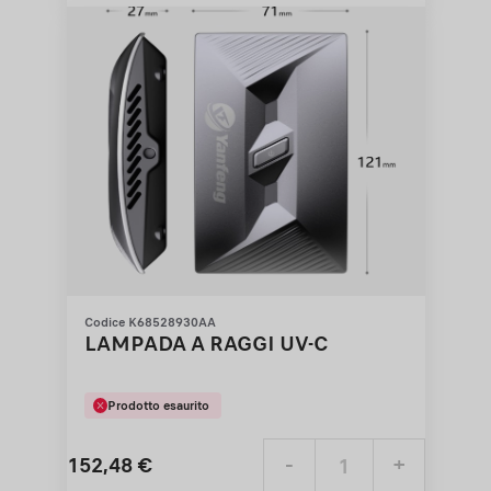
€
1
Codice K68528930AA
LAMPADA A RAGGI UV-C
Prodotto esaurito
152,48
€
-
+