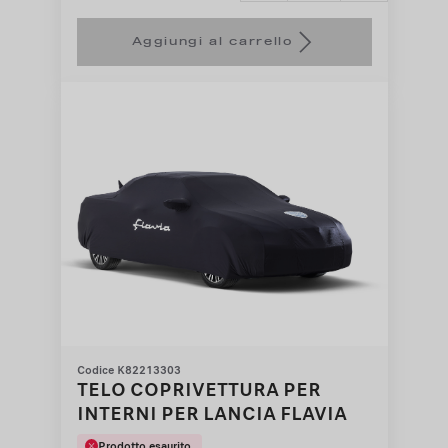
Price
Quantity
is
updated
Aggiungi al carrello
152,48
to:
€
1
Codice K82213303
TELO COPRIVETTURA PER
INTERNI PER LANCIA FLAVIA
Prodotto esaurito