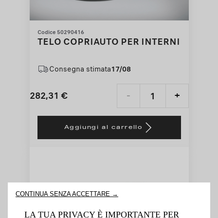
Codice 50290416
TELO COPRIAUTO PER INTERNI
Consegna stimata
17/08
282,31
€
-
+
Price
Quantity
is
updated
Aggiungi al carrello
282,31
to:
€
1
CONTINUA SENZA ACCETTARE →
LA TUA PRIVACY È IMPORTANTE PER