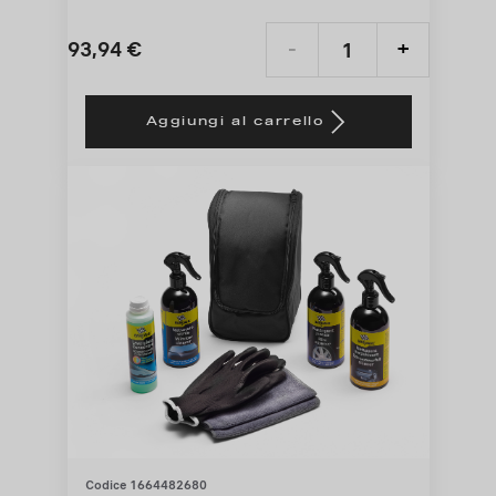
93,94
€
-
+
Price
Quantity
is
updated
Aggiungi al carrello
93,94
to:
€
1
Codice 1664482680