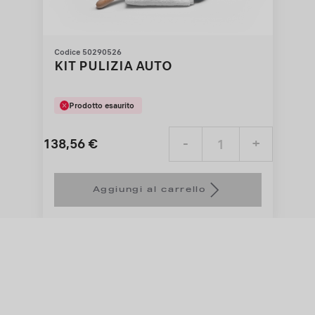
Codice 50290526
KIT PULIZIA AUTO
Prodotto esaurito
138,56
€
-
+
Price
Quantity
is
updated
Aggiungi al carrello
138,56
to:
€
1