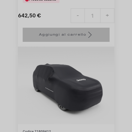
642,50
€
-
+
Price
Quantity
is
updated
Aggiungi al carrello
642,50
to:
€
1
Codice 71809412