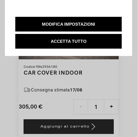
MODIFICA IMPOSTAZIONI
ACCETTA TUTTO
Codice 9862936180
CAR COVER INDOOR
Consegna stimata
17/08
305,00
€
-
+
Price
Quantity
is
updated
Aggiungi al carrello
305,00
to: