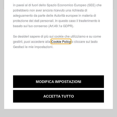
in paesi al di fuori dello Spazio Economico Europeo (SEE) che
potrebbero non aver ancora ricevuto una richiesta di
adeguamento da parte delle Autorità europee in materia di
protezione dei dati personali. In questo caso il trasferimento è
basato sul tuo consenso (Art.49.1a GDPR).
Se desideri sapere di più sui cookie che utilizziamo e su come
gestirli, puoi accedere alla
Cookie Policy
o cliccare sul tasto
Gestisci le mie impostazioni.
MODIFICA IMPOSTAZIONI
ACCETTA TUTTO