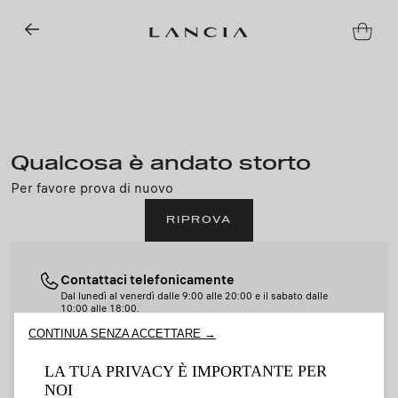
Qualcosa è andato storto
Per favore prova di nuovo
RIPROVA
Utilizziamo i cookie per assicurarti la migliore esperienza sul
nostro sito. I cookie ci permettono di garantire le funzionalità
Contattaci telefonicamente
fondamentali per la sicurezza, la gestione della rete e
Dal lunedì al venerdì dalle 9:00 alle 20:00 e il sabato dalle
l’accessibilità del sito. I cookie migliorano l’usabilità e le
10:00 alle 18:00.
prestazioni attraverso varie funzionalità come ad esempio le
011 1927 4094
CONTINUA SENZA ACCETTARE →
impostazioni della lingua, i risultati delle ricerche e quindi
migliorano la tua esperienza. Il sito può anche utilizzare cookie
LA TUA PRIVACY È IMPORTANTE PER
Contattaci tramite e-mail
di terze parti per inviarti messaggi promozionali personalizzati.
NOI
support@shop-lancia.it
Alcuni cookie potrebbero essere trattati da terze parti con sede