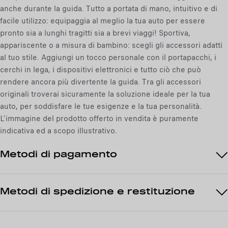
o
anche durante la guida. Tutto a portata di mano, intuitivo e di
l
:
facile utilizzo: equipaggia al meglio la tua auto per essere
u
1
pronto sia a lunghi tragitti sia a brevi viaggi! Sportiva,
s
appariscente o a misura di bambino: scegli gli accessori adatti
a
al tuo stile. Aggiungi un tocco personale con il portapacchi, i
/
cerchi in lega, i dispositivi elettronici e tutto ciò che può
U
rendere ancora più divertente la guida. Tra gli accessori
n
originali troverai sicuramente la soluzione ideale per la tua
i
auto, per soddisfare le tue esigenze e la tua personalità.
t
L’immagine del prodotto offerto in vendita è puramente
à
indicativa ed a scopo illustrativo.
Metodi di pagamento
Metodi di spedizione e restituzione