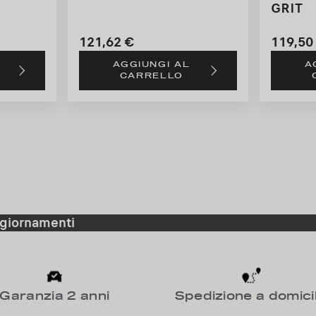
GRIT
121,62 €
119,50
Price
Price
AGGIUNGI AL
A
is
is
CARRELLO
121,62
119,50
€
€
aggiornamenti
Garanzia 2 anni
Spedizione a domicil