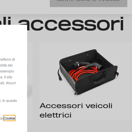
ali accessori
mettono di
ilità del
ad esempio
. Il sito
ati. Alcuni
. In questo
Accessori veicoli
elettrici
lla
Cookie