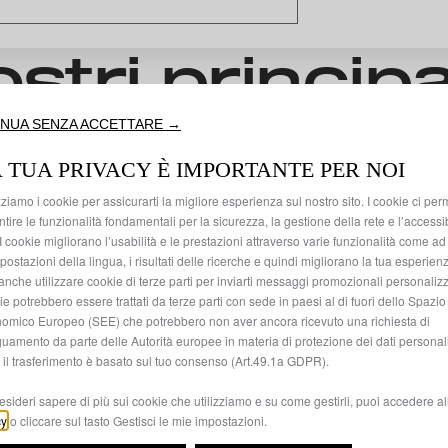
ostri princip
NUA SENZA ACCETTARE →
cessori più adatti alla tua auto
 TUA PRIVACY È IMPORTANTE PER NOI
zziamo i cookie per assicurarti la migliore esperienza sul nostro sito. I cookie ci per
tire le funzionalità fondamentali per la sicurezza, la gestione della rete e l’accessib
. I cookie migliorano l’usabilità e le prestazioni attraverso varie funzionalità come 
postazioni della lingua, i risultati delle ricerche e quindi migliorano la tua esperienza
anche utilizzare cookie di terze parti per inviarti messaggi promozionali personalizz
e potrebbero essere trattati da terze parti con sede in paesi al di fuori dello Spazio
omico Europeo (SEE) che potrebbero non aver ancora ricevuto una richiesta di
uamento da parte delle Autorità europee in materia di protezione dei dati personali
ni auto
Cerchi
 il trasferimento è basato sul tuo consenso (Art.49.1a GDPR).
esideri sapere di più sui cookie che utilizziamo e su come gestirli, puoi accedere a
cy
o cliccare sul tasto Gestisci le mie impostazioni.