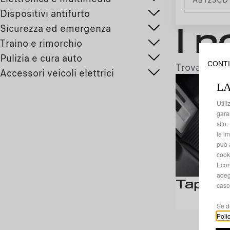
Dispositivi antifurto
Sicurezza ed emergenza
I n
Traino e rimorchio
Pulizia e cura auto
CONTI
Trova gli ac
Accessori veicoli elettrici
LA
Utili
garan
sito
le im
può 
cooki
Econ
adeg
Tappeti
caso
Se d
Poli