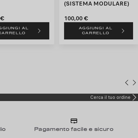
(SISTEMA MODULARE)
 €
100,00 €
Price
GGIUNGI AL
AGGIUNGI AL
is
CARRELLO
CARRELLO
100,00
€
Cerca il tuo ordine
io
Pagamento facile e sicuro