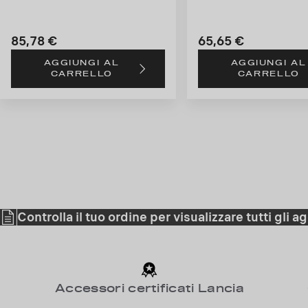
85,78 €
65,65 €
Price
Price
AGGIUNGI AL
AGGIUNGI AL
is
is
CARRELLO
CARRELLO
85,78
65,65
€
€
Controlla il tuo ordine per visualizzare tutti gli 
Accessori certificati Lancia