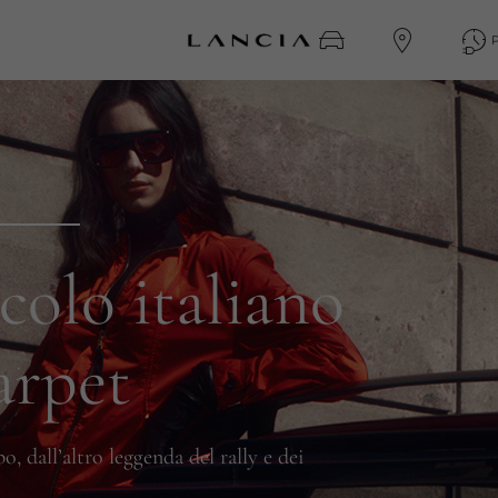
colo italiano
carpet
o, dall’altro leggenda del rally e dei