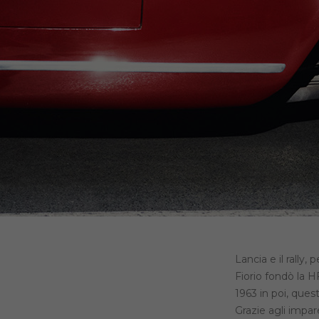
Lancia e il rally,
Fiorio fondò la H
1963 in poi, quest
Grazie agli impar