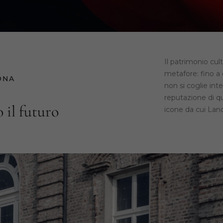
Il patrimonio cult
metafore: fino a
ONA
non si coglie int
reputazione di q
 il futuro
icone da cui Lanci