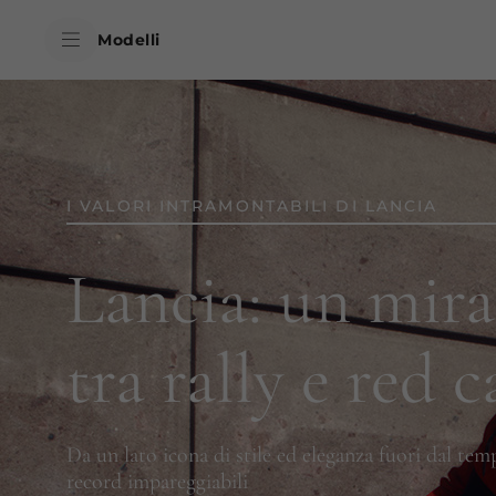
skipToContentData
Modelli
skipToNavigationData
I VALORI INTRAMONTABILI DI LANCIA
Lancia: un mira
tra rally e red 
Da un lato icona di stile ed eleganza fuori dal temp
record impareggiabili