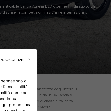
dimenticabile Lancia Aurelia B20 ottenne fin da subito un
 distinse in competizioni nazionali e internazionali.
ella carrozzeria, la raffinatezza degli interni, il
co eppure essenziale. Sin dal 1906 Lancia si
uo stile unico, sinonimo di classe e italianità
cona dell’arte del saper vivere.