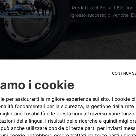
Prodotta dal 1951 al 1958, l'in
grosso successo di vendite. E si
Le linee sinuose d
carattere ecletti
distingue per il s
- diventando un’i