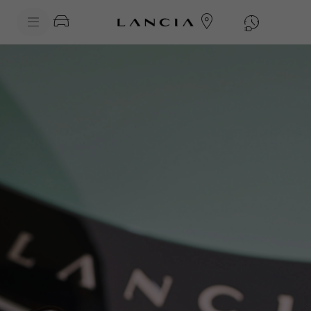
skipToContentData
skipToNavigationData