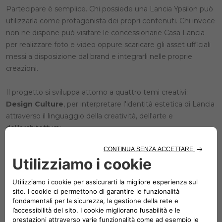
Partecipare è semplice. Chi possiede una Lancia Ypsilon può
utilizzarla come protagonista dei propri contenuti. Chi invece
non ne dispone può visitare le concessionarie Casa Lancia
per realizzare foto e video oppure scaricare gli asset ufficiali
messi a disposizione dal brand e integrarli nelle proprie
creazioni.
Il progetto si sviluppa attorno a quattro temi creativi:
Design Culture
, per interpretare l'identità estetica di Lancia
attraverso il linguaggio della creatività, dell'arte e
dell'architettura;
Eleganza e carattere
, per raccontare l'equilibrio tra
eleganza ed energia dinamica che definisce lo spirito del
marchio;
Eleganza Urbana,
per mostrare il modo in cui Lancia si
integra nella vita della città, tra eleganza, comfort ed
esperienze quotidiane;
Lancia e la quotidianità
, per condividere esperienze, viaggi