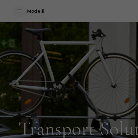
skipToContentData
Modelli
skipToNavigationData
Transport Solu