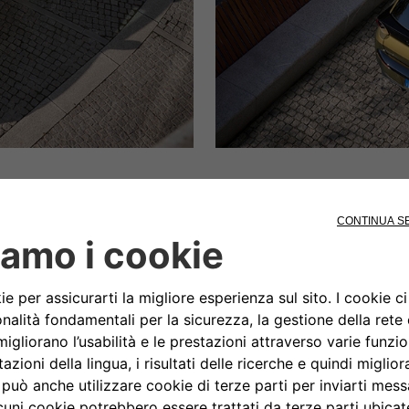
E
Lancia Ypsilon è eclettica, a
sempre perfetta anche quando 
montagna a sciare. Carica a b
perfetto per accogliere 4 pai