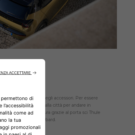
nche quando si tratta degli accessori. Per essere
si tratta di uscire dalla città per andare in
ordo la tua attrezzatura grazie al porta sci Thule
a di sci oppure 2 snowbard.