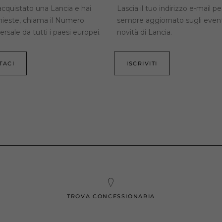
acquistato una Lancia e hai
Lascia il tuo indirizzo e-mail p
ichieste, chiama il Numero
sempre aggiornato sugli event
rsale da tutti i paesi europei.
novità di Lancia.
TACI
ISCRIVITI
TROVA CONCESSIONARIA