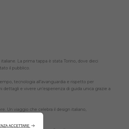
italiane. La prima tappa è stata Torino, dove dieci
ato il pubblico.
tempo, tecnologia all’avanguardia e rispetto per
mi dettagli e vivere un’esperienza di guida unica grazie a
e. Un viaggio che celebra il design italiano,