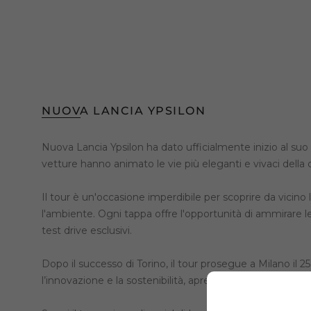
NUOVA LANCIA YPSILON
Nuova Lancia Ypsilon ha dato ufficialmente inizio al suo t
vetture hanno animato le vie più eleganti e vivaci della 
Il tour è un'occasione imperdibile per scoprire da vicin
l'ambiente. Ogni tappa offre l'opportunità di ammirare le
test drive esclusivi.
Dopo il successo di Torino, il tour prosegue a Milano il 
l’innovazione e la sostenibilità, aprendo la strada alla mob