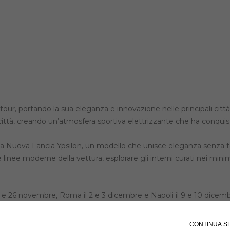
our, portando la sua eleganza e innovazione nelle principali città 
città, creando un’atmosfera sportiva elettrizzante che ha conquist
o la Nuova Lancia Ypsilon, un modello che unisce eleganza senza 
 linee moderne della vettura, esplorare gli interni curati nei mini
25 e 26 novembre, Roma il 2 e 3 dicembre e Napoli il 9 e 10 dicembr
ilità del futuro.