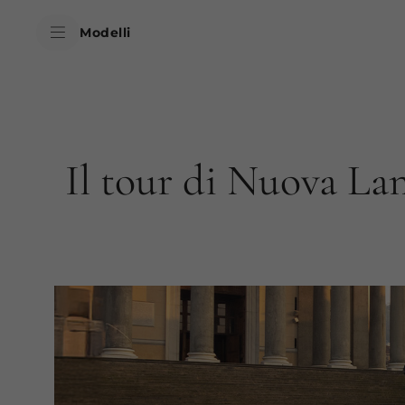
skipToContentData
Modelli
skipToNavigationData
Il tour di Nuova Lan