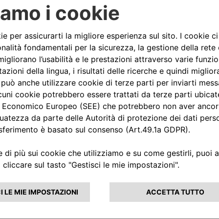
nessuna tappa e scoprire come la Nuova Ypsilon sta conquistando le
SSISTENZA?
IL MONDO LANCIA