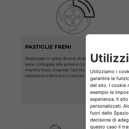
PASTIGLIE FRENI
Realizzate in sette diversi strati, le
pastiglie freni
sono collegate alle pinze e comprimono il disco
mentre freni, creando l’attrito necessario per
rallentare o fermare il veicolo.