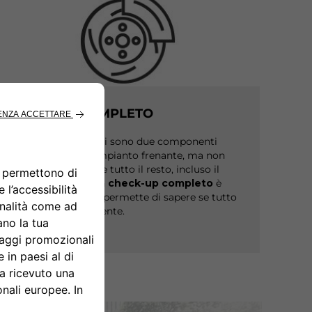
CHECK-UP COMPLETO
Le pastiglie e i dischi sono due componenti
fondamentali dell'impianto frenante, ma non
bisogna dimenticare tutto il resto, incluso il
fluido per freni
. Un
check-up completo
è
l'unico modo che ti permette di sapere se tutto
funziona correttamente.