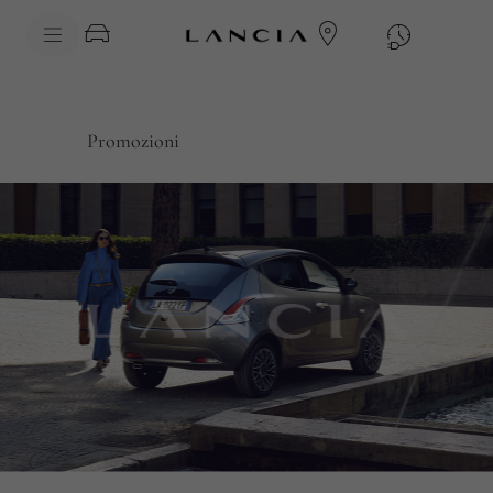
skipToContentData
skipToNavigationData
Promozioni