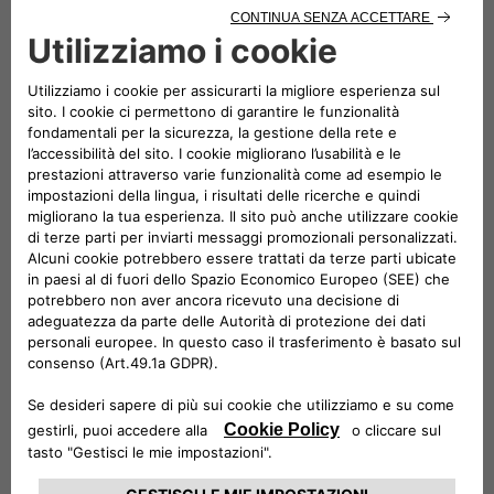
Candele
Accessori
Kit Distribuzione
Kit Frizione
Ammortizzatori