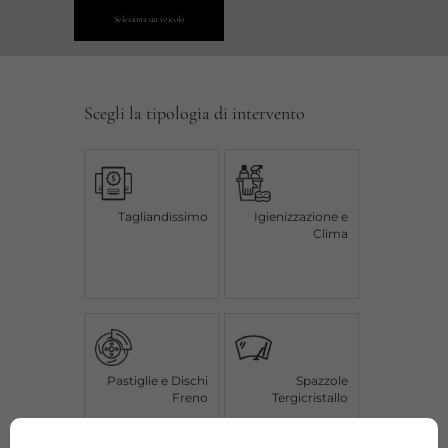
Seleziona un veicolo
Scegli la tipologia di intervento
Tagliandissimo
Igienizzazione e
Clima
Pastiglie e Dischi
Spazzole
Freno
Tergicristallo