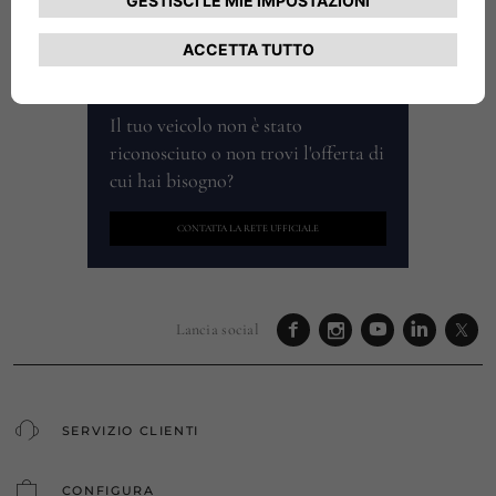
Il tuo veicolo non è stato
riconosciuto o non trovi l'offerta di
cui hai bisogno?
CONTATTA LA RETE UFFICIALE
Lancia social
SERVIZIO CLIENTI
CONFIGURA