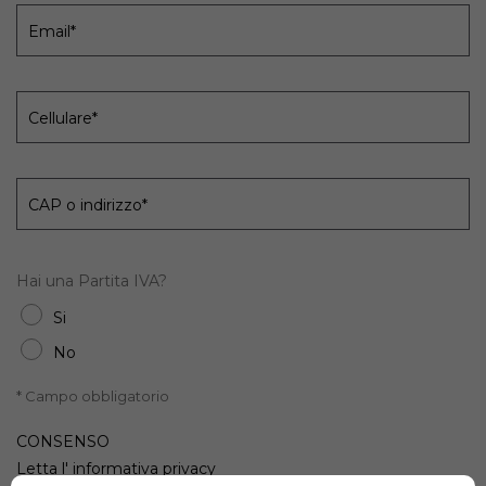
Email*
Cellulare*
CAP o indirizzo*
Hai una Partita IVA?
Si
No
* Campo obbligatorio
CONSENSO
Letta l'
informativa privacy