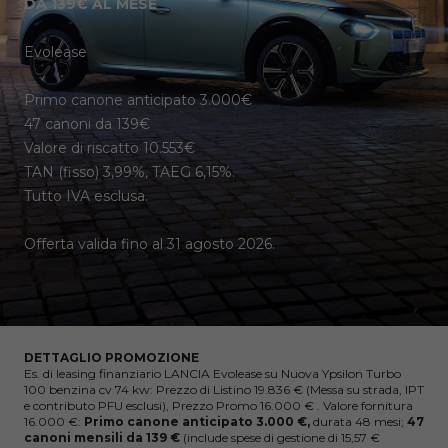
DA 139€ AL MESE
Evolease
Primo canone anticipato 3.000€
47 canoni da 139€
Valore di riscatto 10.553€
TAN (fisso) 3,99%, TAEG 6,15%.
Tutto IVA esclusa.
Offerta valida fino al 31 agosto 2026.
DETTAGLIO PROMOZIONE
Es. di leasing finanziario LANCIA Evolease su Nuova Ypsilon Turbo
100 benzina cv 74 kw: Prezzo di Listino 19.836 € (Messa su strada, IPT
e contributo PFU esclusi), Prezzo Promo 16.000 € . Valore fornitura
16.000 €:
Primo canone anticipato 3.000 €,
durata 48 mesi;
47
canoni mensili da 139 €
(include spese di gestione di 15,57 €