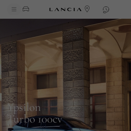
skipToContentData
skipToNavigationData
Ypsilon
Turbo 100cv