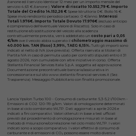
/canone ed il servizio Identicar 12 mesi per un importo mensile del
servizio 4,63 € /canone ).
Valore di riscatto 10.552,79 €. Importo
Totale del Credito 14.152,26 €
Spese Istruttoria 0€. Bollo 16 €.
Spese invio rendiconto periodico cartaceo: 0 €/anno.
Interessi
Totali 1.976€. Importo Totale Dovuto 17.976€
(escluso anticipo
e comprensivo dell'eventuale Valore di Riscatto). Solo in caso di
restituzione e/o sostituzione del veicolo alla scadenza
contrattualmente prevista, verrà addebitato un
costo pari a 0,05
€/km
ove il veicolo abbia superato il
chilometraggio massimo di
40.000 km. TAN (fisso) 3,99%, TAEG 6,15%.
Tutti gli importi sono
indicati al netto di IVA (ove prevista). Offerta riservata ai titolari di
Partita IVA in caso di permuta usato per contratti stipulati entro il 31
agosto 2026, non cumulabile con altre iniziative in corso. Offerta
Stellantis Financial Services Italia S.p.A. soggetta ad approvazione.
Documentazione precontrattuale bancaria/assicurativa in
concessionaria e sul sito www.stellantis-financial-services.it (Sez.
Trasparenza). Messaggio Pubblicitario con finalità promozionale.
Lancia Ypsilon Turbo 100 - Consumo di carburante: 5,3-5,2 l/100km -
Emissioni di CO2: 120-119 g/km. Valori di omologazione determinati
in base al ciclo combinato WLTP. Dati aggiornati a aprile 2026 e
indicati a fini comparativi. Valori ottenuti in base a test ufficiali
previsti dal procedimento di omologazione e misurati in base al
metodo di misurazione/correlazione nel ciclo misto WLTP. I valori
indicati sono a scopo comparativo. I valori effettivi di consumo di
carburante e di emissioni di CO₂ possono essere molto diversi e