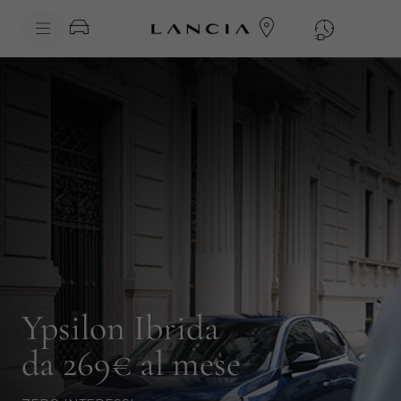
skipToContentData
skipToNavigationData
Ypsilon Ibrida
da 269€ al mese