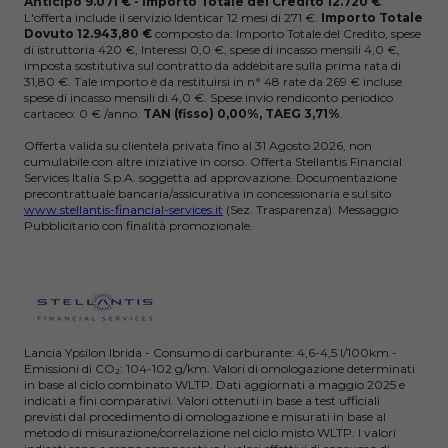
Anticipo 9.071 € - Importo Totale del Credito 12.720 €
.
L'offerta include il servizio Identicar 12 mesi di 271 €.
Importo Totale
Dovuto 12.943,80 €
composto da: Importo Totale del Credito, spese
di istruttoria 420 €, Interessi 0,0 €, spese di incasso mensili 4,0 €,
imposta sostitutiva sul contratto da addebitare sulla prima rata di
31,80 €. Tale importo è da restituirsi in n° 48 rate da 269 € incluse
spese di incasso mensili di 4,0 €. Spese invio rendiconto periodico
cartaceo: 0 € /anno.
TAN (fisso) 0,00%, TAEG 3,71%
.
Offerta valida su clientela privata fino al 31 Agosto 2026, non
cumulabile con altre iniziative in corso. Offerta Stellantis Financial
Services Italia S.p.A. soggetta ad approvazione. Documentazione
precontrattuale bancaria/assicurativa in concessionaria e sul sito
www.stellantis-financial-services.it
(Sez. Trasparenza). Messaggio
Pubblicitario con finalità promozionale.
Lancia Ypsilon Ibrida - Consumo di carburante: 4,6-4,5 l/100km -
Emissioni di CO₂: 104-102 g/km. Valori di omologazione determinati
in base al ciclo combinato WLTP. Dati aggiornati a maggio 2025 e
indicati a fini comparativi. Valori ottenuti in base a test ufficiali
previsti dal procedimento di omologazione e misurati in base al
metodo di misurazione/correlazione nel ciclo misto WLTP. I valori