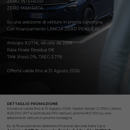
ZERO INTERESSI
ZERO MAXIRATA
Su una selezione di vetture in pronta consegna.
Con finanziamento LANCIA ZERO PENSIERI
Anticipo 9.071€, 48 rate da 269€
Rata Finale Residua 0€
TAN (fisso) 0%, TAEG 3,71%
Offerta valida fino al 31 Agosto 2026
DETTAGLIO PROMOZIONE
Iniziativa valida fino al 31 Agosto 2026. Ypsilon Ibrida 1.2 110cv Listino
€25.200 (IPT e contributo PFU esclusi), promo €21.100 su una
selezione di vetture in pronta consegna.
Es. di finanziamento Stellantis Financial Services Italia S.p.a.: