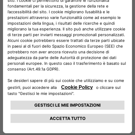
Email*
Cellulare*
CAP o indirizzo*
* Campo obbligatorio
CONSENSO
Letta l'
informativa privacy
Acconsento
Non acconsento