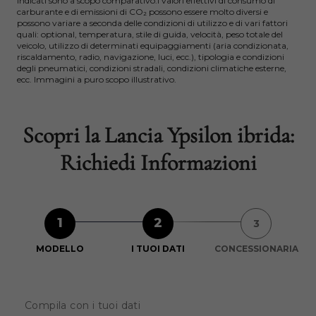
indicati sono a scopo comparativo.I valori effettivi di consumo di
carburante e di emissioni di CO₂ possono essere molto diversi e
possono variare a seconda delle condizioni di utilizzo e di vari fattori
quali: optional, temperatura, stile di guida, velocità, peso totale del
veicolo, utilizzo di determinati equipaggiamenti (aria condizionata,
riscaldamento, radio, navigazione, luci, ecc.), tipologia e condizioni
degli pneumatici, condizioni stradali, condizioni climatiche esterne,
ecc. Immagini a puro scopo illustrativo.
Scopri la Lancia Ypsilon ibrida:
Richiedi Informazioni
1
2
3
MODELLO
I TUOI DATI
CONCESSIONARIA
Compila con i tuoi dati